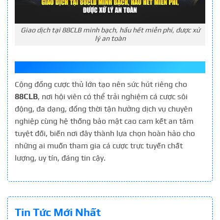
Giao dịch tại 88CLB minh bạch, hầu hết miễn phí, được xử
lý an toàn
Kết luận
Cộng đồng cược thủ lớn tạo nên sức hút riêng cho
88CLB
, nơi hội viên có thể trải nghiệm cá cược sôi
động, đa dạng, đồng thời tận hưởng dịch vụ chuyên
nghiệp cùng hệ thống bảo mật cao cam kết an tâm
tuyệt đối, biến nơi đây thành lựa chọn hoàn hảo cho
những ai muốn tham gia cá cược trực tuyến chất
lượng, uy tín, đáng tin cậy.
Tin Tức Mới Nhất