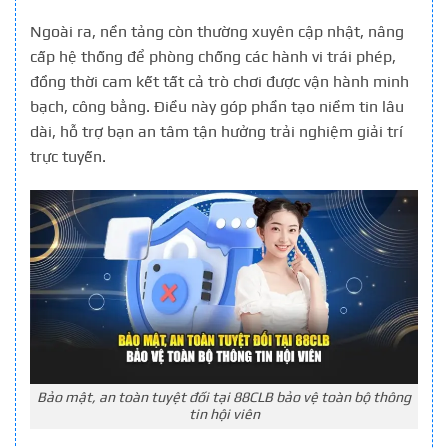
Ngoài ra, nền tảng còn thường xuyên cập nhật, nâng
cấp hệ thống để phòng chống các hành vi trái phép,
đồng thời cam kết tất cả trò chơi được vận hành minh
bạch, công bằng. Điều này góp phần tạo niềm tin lâu
dài, hỗ trợ bạn an tâm tận hưởng trải nghiệm giải trí
trực tuyến.
Bảo mật, an toàn tuyệt đối tại 88CLB bảo vệ toàn bộ thông
tin hội viên