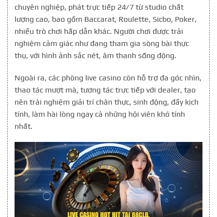
chuyên nghiệp, phát trực tiếp 24/7 từ studio chất
lượng cao, bao gồm Baccarat, Roulette, Sicbo, Poker,
nhiều trò chơi hấp dẫn khác. Người chơi được trải
nghiệm cảm giác như đang tham gia sòng bài thực
thụ, với hình ảnh sắc nét, âm thanh sống động.
Ngoài ra, các phòng live casino còn hỗ trợ đa góc nhìn,
thao tác mượt mà, tương tác trực tiếp với dealer, tạo
nên trải nghiệm giải trí chân thực, sinh động, đầy kịch
tính, làm hài lòng ngay cả những hội viên khó tính
nhất.