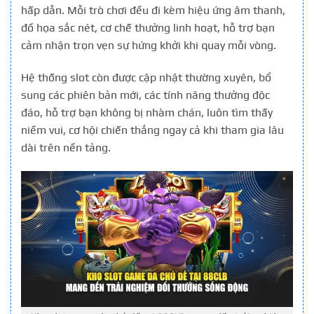
hấp dẫn. Mỗi trò chơi đều đi kèm hiệu ứng âm thanh,
đồ họa sắc nét, cơ chế thưởng linh hoạt, hỗ trợ bạn
cảm nhận trọn vẹn sự hứng khởi khi quay mỗi vòng.
Hệ thống slot còn được cập nhật thường xuyên, bổ
sung các phiên bản mới, các tính năng thưởng độc
đáo, hỗ trợ bạn không bị nhàm chán, luôn tìm thấy
niềm vui, cơ hội chiến thắng ngay cả khi tham gia lâu
dài trên nền tảng.