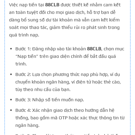
Việc nạp tiền tại
88CLB
được thiết kế nhằm cam kết
an toàn tuyệt đối cho mọi giao dịch, hỗ trợ bạn dễ
dàng bổ sung số dư tài khoản mà vẫn cam kết kiểm
soát mọi thao tác, giảm thiểu rủi ro phát sinh trong
quá trình nạp.
Bước 1: Đăng nhập vào tài khoản
88CLB
, chọn mục
“Nạp tiền” trên giao diện chính để bắt đầu quá
trình.
Bước 2: Lựa chọn phương thức nạp phù hợp, ví dụ
chuyển khoản ngân hàng, ví điện tử hoặc thẻ cào,
tùy theo nhu cầu của bạn.
Bước 3: Nhập số tiền muốn nạp.
Bước 4: Xác nhận giao dịch theo hướng dẫn hệ
thống, bao gồm mã OTP hoặc xác thực thông tin từ
ngân hàng.