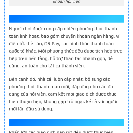
khoản hội viên
Thanh toán có lựa chọn nào?
Người chơi được cung cấp nhiều phương thức thanh
toán linh hoạt, bao gồm chuyển khoản ngân hàng, ví
điện tử, thẻ cào, QR Pay, các hình thức thanh toán
quốc tế khác. Mỗi phương thức đều được tích hợp trực
tiếp trên nền tảng, hỗ trợ thao tác nhanh gọn, dễ
dàng, an toàn cho tất cả thành viên.
Bên cạnh đó, nhà cái luôn cập nhật, bổ sung các
phương thức thanh toán mới, đáp ứng nhu cầu đa
dạng của hội viên, cam kết mọi giao dịch được thực
hiện thuận tiện, không gặp trở ngại, kể cả với người
mới lần đầu sử dụng.
Giao dịch có áp dụng miễn phí?
Phần lớn các giao dịch nạp rút đều được thực hiện