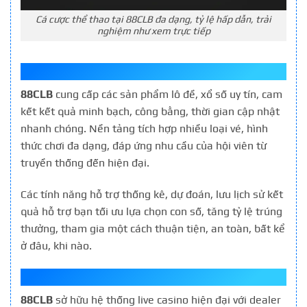
Cá cược thể thao tại 88CLB đa dạng, tỷ lệ hấp dẫn, trải
nghiệm như xem trực tiếp
Lô đề, xổ số
88CLB
cung cấp các sản phẩm lô đề, xổ số uy tín, cam
kết kết quả minh bạch, công bằng, thời gian cập nhật
nhanh chóng. Nền tảng tích hợp nhiều loại vé, hình
thức chơi đa dạng, đáp ứng nhu cầu của hội viên từ
truyền thống đến hiện đại.
Các tính năng hỗ trợ thống kê, dự đoán, lưu lịch sử kết
quả hỗ trợ bạn tối ưu lựa chọn con số, tăng tỷ lệ trúng
thưởng, tham gia một cách thuận tiện, an toàn, bất kể
ở đâu, khi nào.
Live casino hot hit
88CLB
sở hữu hệ thống live casino hiện đại với dealer