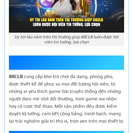
Uy tín lâu năm trên thị trường giúp 88CLB luôn được hội
viên tin tưởng, lựa chọn
Khám phá các sản phẩm nổi bật tại nền
tảng 88CLB
88CLB
cung cấp kho trò chơi đa dạng, phong phú,
được thiết kế để phục vụ mọi đối tượng hội viên, từ
những ai yêu thích game bài truyền thống đến những
người đam mê slot đổi thưởng, mini game vui nhộn
hay cá cược thể thao. Mỗi sản phẩm đều được kiểm
duyệt kỹ lưỡng, cam kết công bằng, minh bạch, mang
lại trải nghiệm giải trí thú vị, trọn vẹn trên mọi thiết bị.