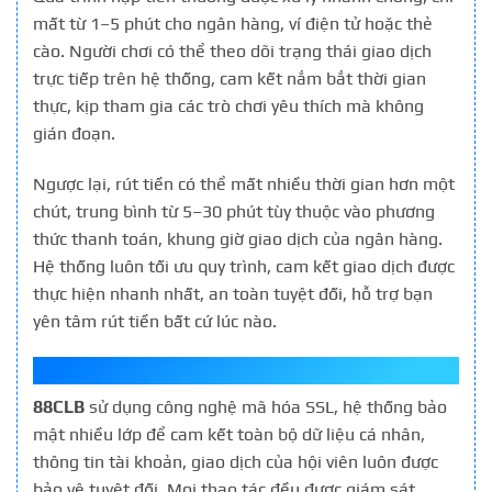
mất từ 1–5 phút cho ngân hàng, ví điện tử hoặc thẻ
cào. Người chơi có thể theo dõi trạng thái giao dịch
trực tiếp trên hệ thống, cam kết nắm bắt thời gian
thực, kịp tham gia các trò chơi yêu thích mà không
gián đoạn.
Ngược lại, rút tiền có thể mất nhiều thời gian hơn một
chút, trung bình từ 5–30 phút tùy thuộc vào phương
thức thanh toán, khung giờ giao dịch của ngân hàng.
Hệ thống luôn tối ưu quy trình, cam kết giao dịch được
thực hiện nhanh nhất, an toàn tuyệt đối, hỗ trợ bạn
yên tâm rút tiền bất cứ lúc nào.
Chính sách bảo mật 88CLB như thế nào?
88CLB
sử dụng công nghệ mã hóa SSL, hệ thống bảo
mật nhiều lớp để cam kết toàn bộ dữ liệu cá nhân,
thông tin tài khoản, giao dịch của hội viên luôn được
bảo vệ tuyệt đối. Mọi thao tác đều được giám sát,