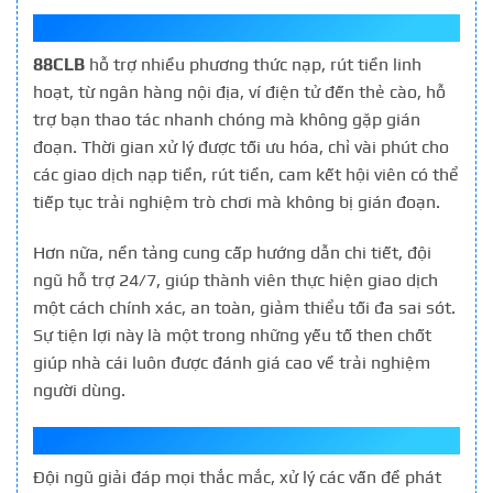
Nạp rút nhanh chóng tiện lợi
88CLB
hỗ trợ nhiều phương thức nạp, rút tiền linh
hoạt, từ ngân hàng nội địa, ví điện tử đến thẻ cào, hỗ
trợ bạn thao tác nhanh chóng mà không gặp gián
đoạn. Thời gian xử lý được tối ưu hóa, chỉ vài phút cho
các giao dịch nạp tiền, rút tiền, cam kết hội viên có thể
tiếp tục trải nghiệm trò chơi mà không bị gián đoạn.
Hơn nữa, nền tảng cung cấp hướng dẫn chi tiết, đội
ngũ hỗ trợ 24/7, giúp thành viên thực hiện giao dịch
một cách chính xác, an toàn, giảm thiểu tối đa sai sót.
Sự tiện lợi này là một trong những yếu tố then chốt
giúp nhà cái luôn được đánh giá cao về trải nghiệm
người dùng.
Hỗ trợ khách hàng 24/7
Đội ngũ giải đáp mọi thắc mắc, xử lý các vấn đề phát