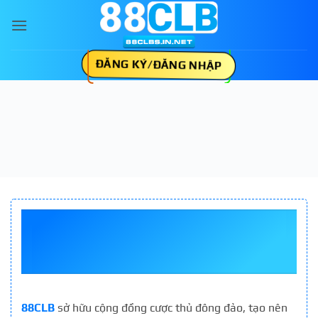
Bỏ
qua
nội
dung
ĐĂNG KÝ/ĐĂNG NHẬP
NHÀ CÁI 88CLB UY TÍN – CÁ CƯỢC
THỂ THAO & CASINO ONLINE
HÀNG ĐẦU 2026
88CLB
sở hữu cộng đồng cược thủ đông đảo, tạo nên