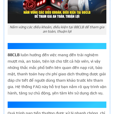
Nắm vững các điều khoản, điều kiện tại 88CLB để tham gia
an toàn, thuận lợi
Câu hỏi thường gặp (FAQ) về dịch vụ 88CLB
88CLB
luôn hướng đến việc mang đến trải nghiệm
mượt mà, an toàn, tiện lợi cho tất cả hội viên, vì vậy
những thắc mắc phổ biến liên quan đến nạp rút, bảo
mật, thanh toán hay chi phí giao dịch thường được giải
đáp chi tiết để người dùng tham khảo trước khi tham
gia. Hệ thống FAQ này hỗ trợ bạn nắm rõ quy trình vận
hành, tăng sự chủ động, yên tâm khi sử dụng dịch vụ.
Thời gian xử lý nạp rút 88CLB bao lâu?
Quá trình nạp tiền thường được xử lý nhanh chóng, chỉ